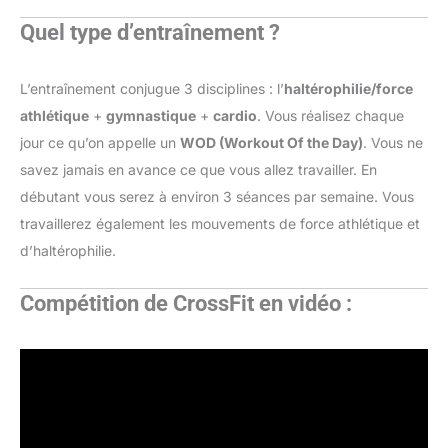
Quel type d’entraînement ?
L’entraînement conjugue 3 disciplines : l’
haltérophilie/force
athlétique
+
gymnastique
+
cardio
. Vous réalisez chaque
jour ce qu’on appelle un
WOD (Workout Of the Day)
. Vous ne
savez jamais en avance ce que vous allez travailler. En
débutant vous serez à environ 3 séances par semaine. Vous
travaillerez également les mouvements de force athlétique et
d’haltérophilie.
Compétition de CrossFit en vidéo :