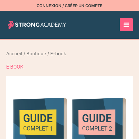
Aller
CONNEXION / CRÉER UN COMPTE
au
contenu
Accueil
/
Boutique
/ E-book
E-BOOK
Le
Le
prix
prix
initial
actuel
était :
est :
98,00 €.
39,00 €.