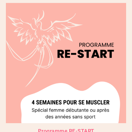
Le
Le
prix
prix
initial
actuel
était :
est :
39,00 €.
19,00 €.
Programme RE-START