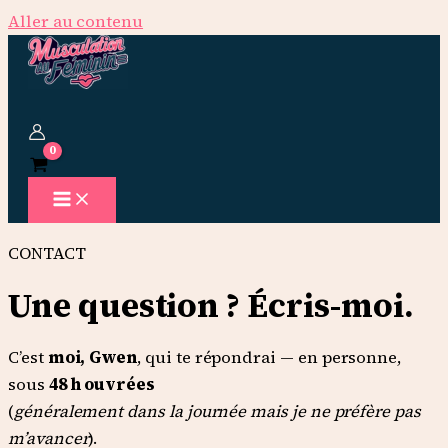
Aller au contenu
CONTACT
Une question ? Écris-moi.
C’est
moi, Gwen
, qui te répondrai — en personne,
sous
48 h ouvrées
(
généralement dans la journée mais je ne préfère pas
m’avancer
).